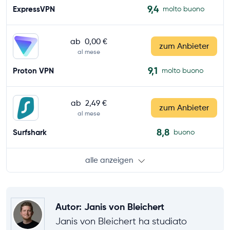
9,4
ExpressVPN
molto buono
ab
0,00 €
zum Anbieter
al mese
9,1
Proton VPN
molto buono
ab
2,49 €
zum Anbieter
al mese
8,8
Surfshark
buono
alle anzeigen
Autor
:
Janis von Bleichert
Janis von Bleichert ha studiato