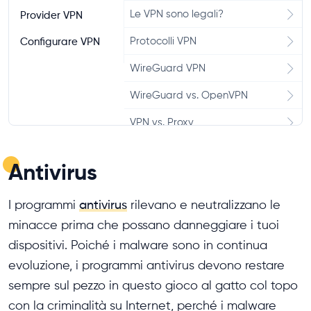
Mozilla VPN Recensione
Le VPN sono legali?
Provider VPN
VyprVPN Recensione
Protocolli VPN
Configurare VPN
Hotspot Shield Recensione
WireGuard VPN
Atlas VPN Recensione
WireGuard vs. OpenVPN
IPVanish Recensione
VPN vs. Proxy
Mullvad VPN Recensione
Split Tunneling VPN
Antivirus
VPN Unlimited Recensione
Kill Switch VPN
Bitdefender VPN Recensione
I programmi
antivirus
rilevano e neutralizzano le
minacce prima che possano danneggiare i tuoi
PrivateVPN Recensione
dispositivi. Poiché i malware sono in continua
TorGuard Recensione
evoluzione, i programmi antivirus devono restare
TunnelBear Recensione
sempre sul pezzo in questo gioco al gatto col topo
con la criminalità su Internet, perché i malware
Avast VPN Recensione