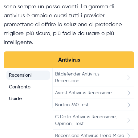
sono sempre un passo avanti. La gamma di
PrivadoVPN Recensione
antivirus è ampia e quasi tutti i provider
Perfect Privacy Recensione
promettono di offrire la soluzione di protezione
migliore, più sicura, più facile da usare o più
Avira Phantom VPN
Recensione
intelligente.
VeePN VPN Recensione
Antivirus
iTop VPN Recensione e
Opinioni
Bitdefender Antivirus
Recensioni
Recensione
Opera VPN browser
Confronto
recensione
Avast Antivirus Recensione
Guide
Norton 360 Test
G Data Antivirus Recensione,
Opinioni, Test
Recensione Antivirus Trend Micro