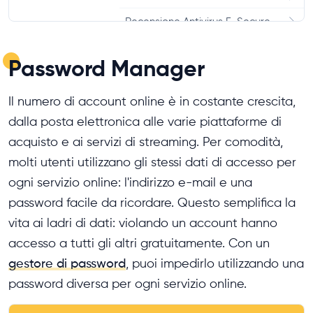
Recensione Antivirus F-Secure
Panda Antivirus Recensione e
Password Manager
Test
Recensione Antivirus McAfee
Il numero di account online è in costante crescita,
AVG Antivirus Recensione,
dalla posta elettronica alle varie piattaforme di
Opinioni, Test
acquisto e ai servizi di streaming. Per comodità,
molti utenti utilizzano gli stessi dati di accesso per
Avira Antivirus Recensione
ogni servizio online: l'indirizzo e-mail e una
ESET Antivirus Recensioni, Test,
password facile da ricordare. Questo semplifica la
Opinioni
vita ai ladri di dati: violando un account hanno
Sophos Home Recensione,
accesso a tutti gli altri gratuitamente. Con un
Opinioni, Test
gestore di password
, puoi impedirlo utilizzando una
Surfshark Antivirus Recensione
password diversa per ogni servizio online.
Malwarebytes Antivirus Test,