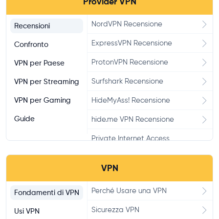
Provider VPN
NordVPN Recensione
Recensioni
ExpressVPN Recensione
Confronto
ProtonVPN Recensione
VPN per Paese
Surfshark Recensione
VPN per Streaming
VPN per Gaming
HideMyAss! Recensione
Guide
hide.me VPN Recensione
Private Internet Access
Recensione
VPN
CyberGhost Recensione
PureVPN Recensione
Perché Usare una VPN
Fondamenti di VPN
Windscribe Recensione
Sicurezza VPN
Usi VPN