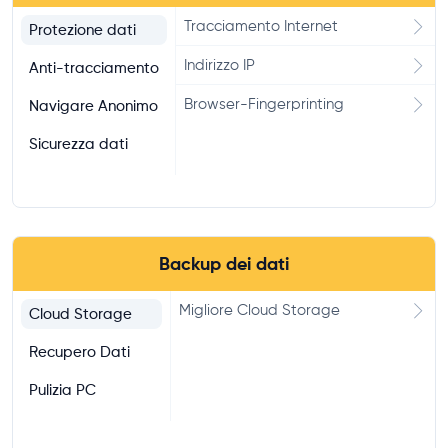
McAfee True Key Recensione e
Tracciamento Internet
Protezione dati
Test
Indirizzo IP
Anti-tracciamento
LastPass Recensione
Browser-Fingerprinting
Navigare Anonimo
Kaspersky Password Manager -
Recensione e Opinioni
Sicurezza dati
Backup dei dati
Migliore Cloud Storage
Cloud Storage
Recupero Dati
Pulizia PC