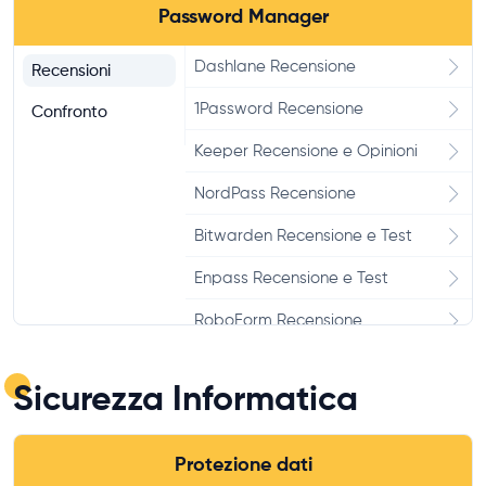
Recensione, Opinioni
Password Manager
360 Total Security Recensione e
Dashlane Recensione
Recensioni
Test
1Password Recensione
Confronto
Keeper Recensione e Opinioni
NordPass Recensione
Bitwarden Recensione e Test
Enpass Recensione e Test
RoboForm Recensione
Sticky Password Recensione e
Test
Sicurezza Informatica
Avira Password Manager
Recensione e Test
Protezione dati