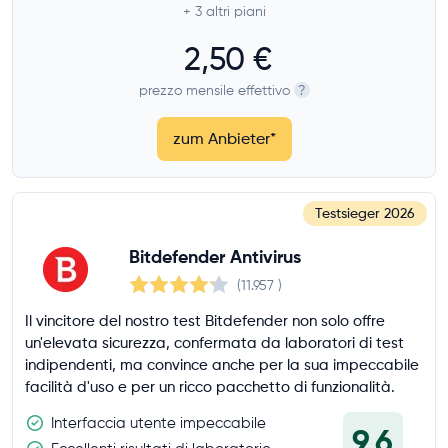
+ 3
altri piani
2,50 €
Funzioni Premium
prezzo mensile effettivo
?
Funzioni dell’app
zum Anbieter
*
Fornitore
Testsieger
2026
Bitdefender Antivirus
(11.957
)
Il vincitore del nostro test Bitdefender non solo offre
un'elevata sicurezza, confermata da laboratori di test
indipendenti, ma convince anche per la sua impeccabile
facilità d'uso e per un ricco pacchetto di funzionalità.
Interfaccia utente impeccabile
9,6