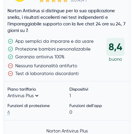
(85.439
)
minimo 3 dispositivi
Norton Antivirus si distingue per la sua applicazione
almeno 5 dispositivi
snella, i risultati eccellenti nei test indipendenti e
l'impareggiabile supporto con la live chat 24 ore su 24, 7
almeno 10 dispositivi
giorni su 7.
Funzioni di protezione
App semplici da imparare e da usare
8,4
Protezione bambini personalizzabile
Scansione manuale
Garanzia antivirus 100%
buono
Protezione in tempo reale
Nessuna funzionalità antifurto
Protezione dal tracciamento
Test di laboratorio discordanti
Protezione anti-phishing
Protezione dalle truffe
Piano tariffario
Dispositivi
Protezione dell'identità
Antivirus Plus
1
Protezione email
Funzioni di protezione
Funzioni dell’app
6
0
Protezione da ransomware
Protezione webcam
Norton Antivirus Plus
Firewall