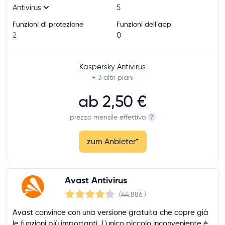
Antivirus
5
Funzioni di protezione
Funzioni dell’app
2
0
Kaspersky Antivirus
+ 3
altri piani
ab
2,50 €
prezzo mensile effettivo
?
zum Anbieter
*
Avast Antivirus
(44.886
)
Avast convince con una versione gratuita che copre già
le funzioni più importanti. L'unico piccolo inconveniente è