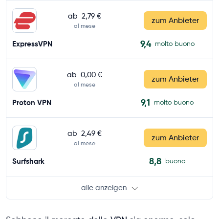
ab
2,79 €
zum Anbieter
al mese
9,4
ExpressVPN
molto buono
ab
0,00 €
zum Anbieter
al mese
9,1
Proton VPN
molto buono
ab
2,49 €
zum Anbieter
al mese
8,8
Surfshark
buono
alle anzeigen