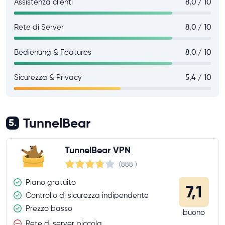
Assistenza clienti
8,0 / 10
Rete di Server
8,0 / 10
Bedienung & Features
8,0 / 10
Sicurezza & Privacy
5,4 / 10
TunnelBear
5.
TunnelBear VPN
(888
)
Piano gratuito
7,1
Controllo di sicurezza indipendente
Prezzo basso
buono
Rete di server piccola