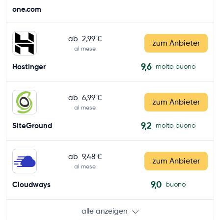
one.com
ab
2,99 €
zum Anbieter
al mese
9,6
Hostinger
molto buono
ab
6,99 €
zum Anbieter
al mese
9,2
SiteGround
molto buono
ab
9,48 €
zum Anbieter
al mese
9,0
Cloudways
buono
alle anzeigen