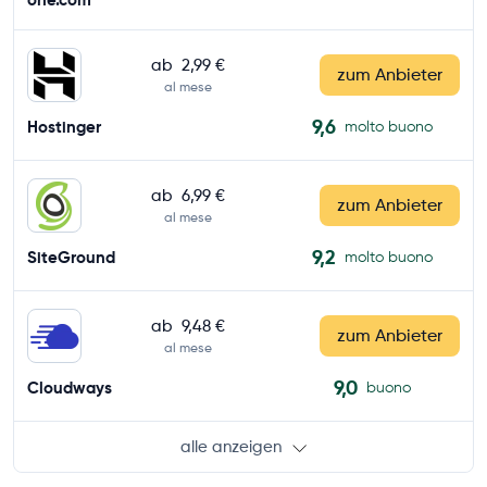
ab
2,99 €
zum Anbieter
al mese
9,6
Hostinger
molto buono
ab
6,99 €
zum Anbieter
al mese
9,2
SiteGround
molto buono
ab
9,48 €
zum Anbieter
al mese
9,0
Cloudways
buono
alle anzeigen