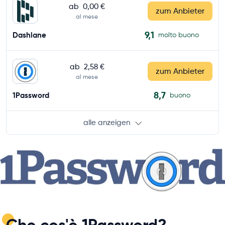
ab
0,00 €
zum Anbieter
al mese
9,1
Dashlane
molto buono
ab
2,58 €
zum Anbieter
al mese
8,7
1Password
buono
alle anzeigen