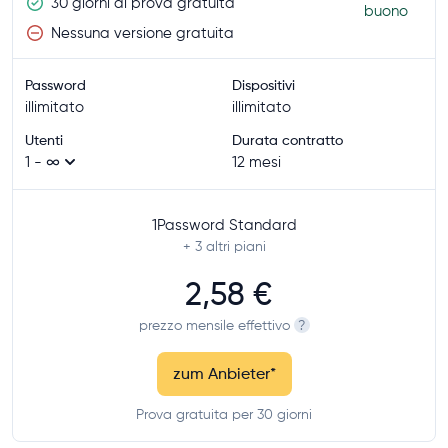
30 giorni di prova gratuita
buono
Nessuna versione gratuita
Password
Dispositivi
illimitato
illimitato
Utenti
Durata contratto
1 - ∞
12 mesi
1Password Standard
+ 3
altri piani
2,58 €
prezzo mensile effettivo
?
zum Anbieter
*
Prova gratuita per 30 giorni