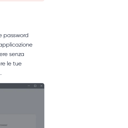
le password
applicazione
dere senza
re le tue
.