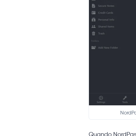
NordPa
Quando NordPass 