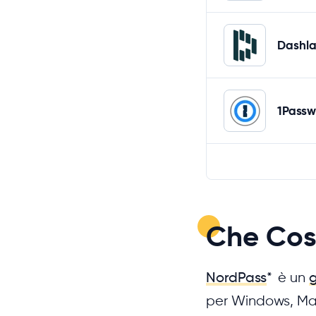
Dashl
1Passw
Che Cos
NordPass
*
è un
g
per Windows, Mac