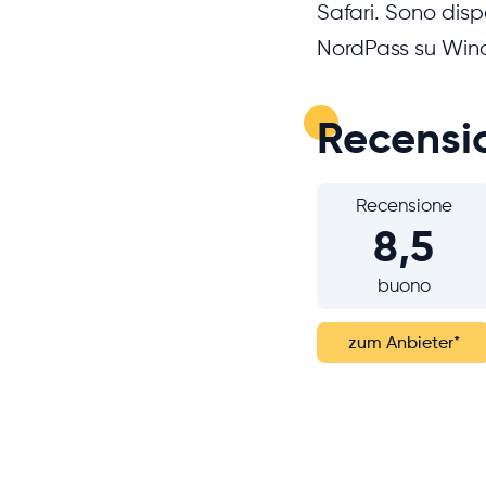
Safari. Sono disp
NordPass su Win
Recensi
Recensione
8,5
buono
zum Anbieter
*