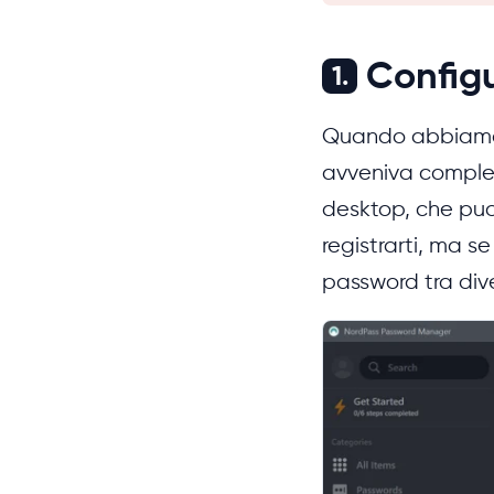
Configu
1.
Quando abbiamo t
avveniva complet
desktop, che puo
registrarti, ma s
password tra dive