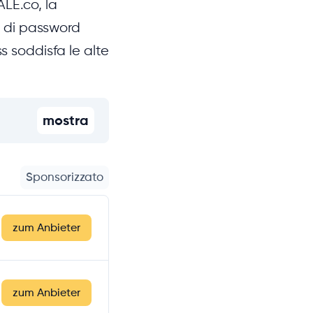
ALE.co, la
 di password
s soddisfa le alte
mostra
Sponsorizzato
zum Anbieter
zum Anbieter