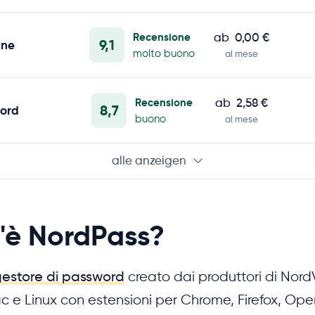
Recensione
ab
0,00 €
9,1
ane
molto buono
al mese
Recensione
ab
2,58 €
8,7
ord
buono
al mese
alle anzeigen
'è NordPass?
estore di password
creato dai produttori di Nord
 e Linux con estensioni per Chrome, Firefox, Ope