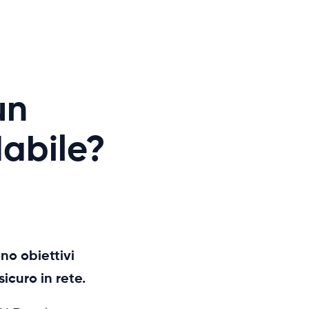
un
dabile?
no obiettivi
icuro in rete.