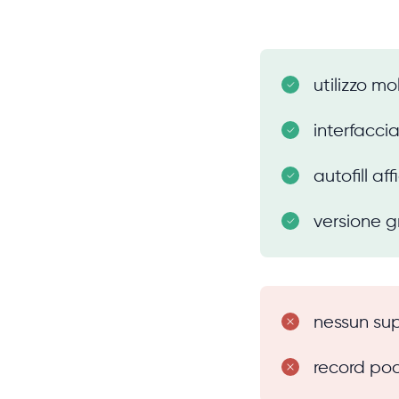
utilizzo m
interfacci
autofill af
versione gr
nessun sup
record poc