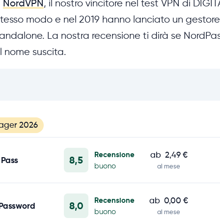
i
NordVPN
, il nostro vincitore nel test VPN di DIGIT
tesso modo e nel 2019 hanno lanciato un gestore
ndalone. La nostra recensione ti dirà se NordPas
l nome suscita.
ager 2026
Recensione
ab
2,49 €
8,5
 Pass
buono
al mese
Recensione
ab
0,00 €
8,0
 Password
buono
al mese