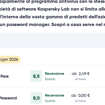
ncipalmente al programma antivirus con lo stes
ocietà di software Kaspersky Lab non si limita al
l'interno della vasta gamma di prodotti dell'az
un password manager. Scopri a cosa serve nel n
ager 2026
Recensione
ab
2,49 €
8,5
 Pass
buono
al mese
Recensione
ab
0,00 €
8,0
 Password
buono
al mese