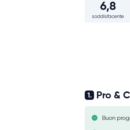
6,8
soddisfacente
Pro & 
1.
Buon pro