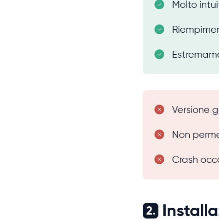
Molto intui
Riempimen
Estremam
Versione gr
Non permet
Crash occa
Install
2.