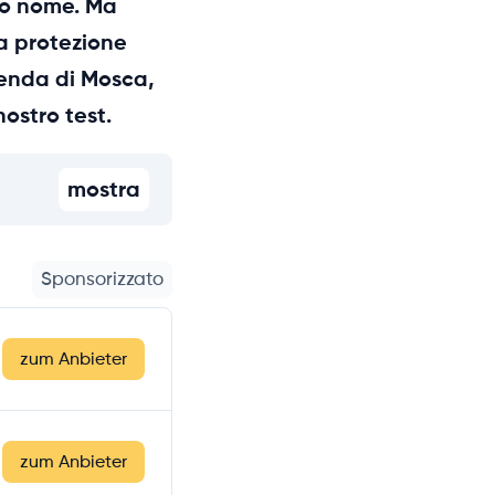
so nome. Ma
la protezione
ienda di Mosca,
ostro test.
mostra
Sponsorizzato
zum Anbieter
zum Anbieter