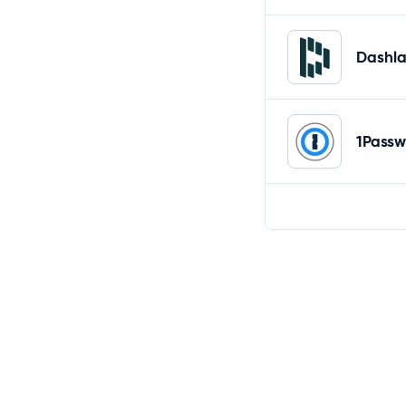
Dashl
1Passw