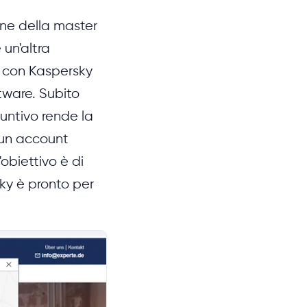
one della master
un'altra
e con Kaspersky
ftware. Subito
ntivo rende la
e un account
'obiettivo è di
ky è pronto per