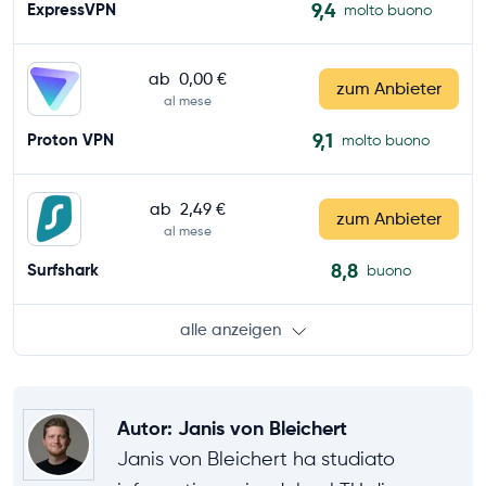
9,4
ExpressVPN
molto buono
ab
0,00 €
zum Anbieter
al mese
9,1
Proton VPN
molto buono
ab
2,49 €
zum Anbieter
al mese
8,8
Surfshark
buono
alle anzeigen
Autor
:
Janis von Bleichert
Janis von Bleichert ha studiato