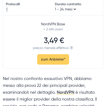
Protocolli
Durata contratto
5
1 - 24 mesi
NordVPN Base
+ 2
altri piani
3,49 €
prezzo mensile effettivo
?
zum Anbieter
*
Nel nostro confronto esaustivo VPN, abbiamo
messo alla prova 22 dei principali provider,
esaminandoli nel dettaglio.
NordVPN
è risultato
essere il miglior provider della nostra classifica. Il
servizio, con sede a Panama, combina velocità