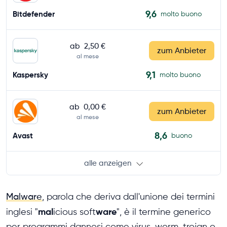
9,6
Bitdefender
molto buono
ab
2,50 €
zum Anbieter
al mese
9,1
Kaspersky
molto buono
ab
0,00 €
zum Anbieter
al mese
8,6
Avast
buono
alle anzeigen
Malware
, parola che deriva dall'unione dei termini
mal
ware
inglesi "
icious soft
", è il termine generico
per programmi dannosi come virus, worm, trojan o