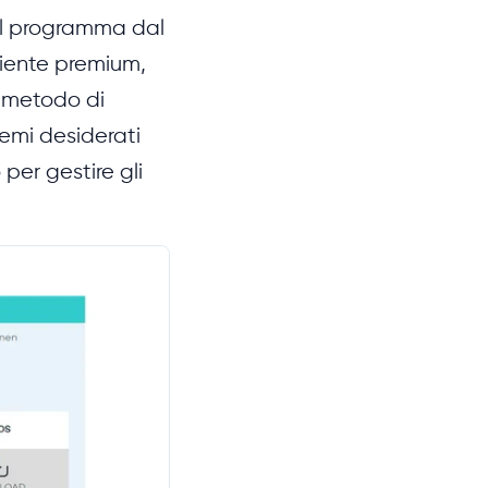
 il programma dal
liente premium,
n metodo di
emi desiderati
per gestire gli