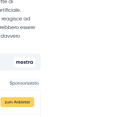
tte di
tificiale.
o reagisce ad
vrebbero essere
è davvero
mostra
Sponsorizzato
zum Anbieter