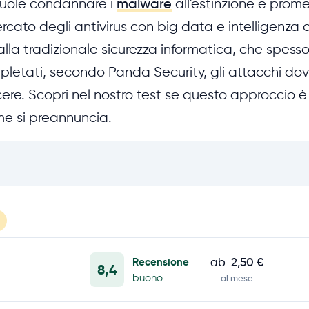
vuole condannare i
malware
all'estinzione e prome
ercato degli antivirus con big data e intelligenza ar
lla tradizionale sicurezza informatica, che spess
pletati, secondo Panda Security, gli attacchi do
cere. Scopri nel nostro test se questo approccio 
me si preannuncia.
Recensione
ab
2,50 €
8,4
buono
al mese