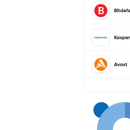
Bitdef
Kasper
Avast