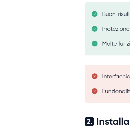
Buoni risul
Protezione
Molte funz
Interfacci
Funzionalit
Install
2.