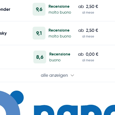
Recensione
ab
2,50 €
9,6
ender
molto buono
al mese
Recensione
ab
2,50 €
9,1
sky
molto buono
al mese
Recensione
ab
0,00 €
8,6
buono
al mese
alle anzeigen