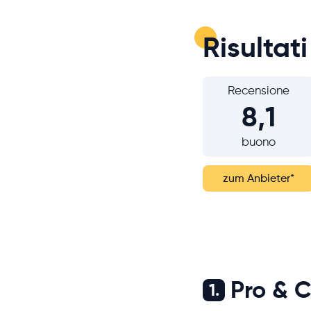
Risultati
Recensione
8,1
buono
zum Anbieter
*
Pro & 
1.