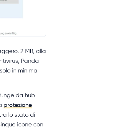
leggero, 2 MB, alla
antivirus, Panda
 solo in minima
 funge da hub
la
protezione
ra lo stato di
e cinque icone con