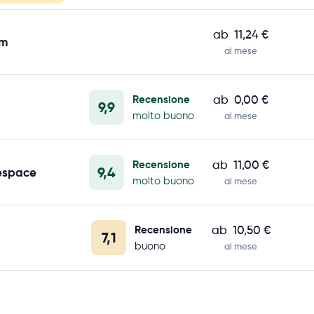
ab
11,24 €
om
al mese
Recensione
ab
0,00 €
9,9
molto buono
al mese
Recensione
ab
11,00 €
9,4
espace
molto buono
al mese
Recensione
ab
10,50 €
7,1
buono
al mese