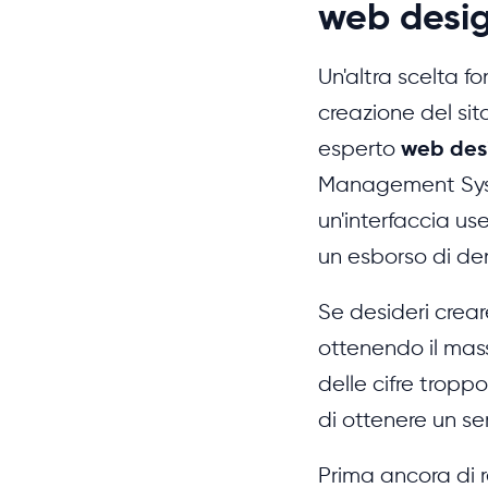
web desi
Un'altra scelta 
creazione del si
esperto
web des
Management Syste
un'interfaccia us
un esborso di den
Se desideri creare
ottenendo il mass
delle cifre tropp
di ottenere un se
Prima ancora di r