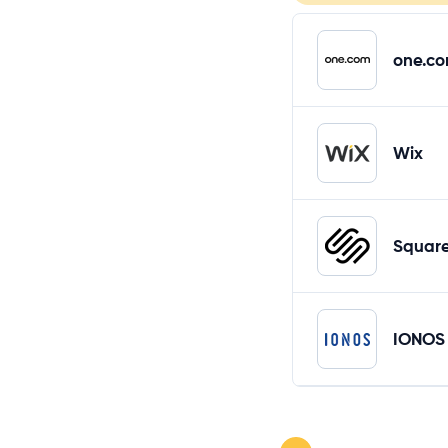
one.c
Wix
Squar
IONOS