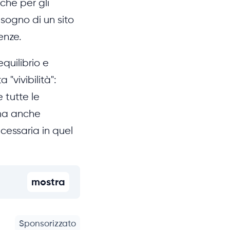
nche per gli
isogno di un sito
enze.
quilibrio e
 "vivibilità":
 tutte le
, ma anche
necessaria in quel
mostra
Sponsorizzato