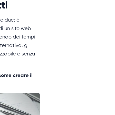
ti
te due: è
di un sito web
dendo dei tempi
ternativa, gli
zzabile e senza
come creare il