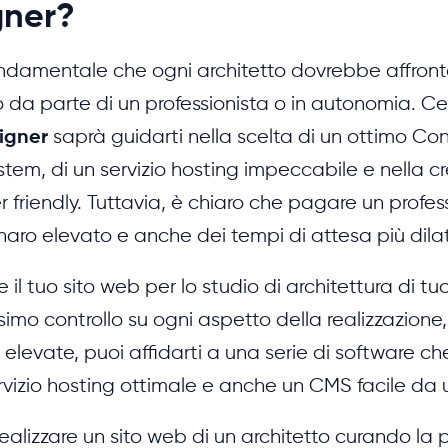
gner?
fondamentale che ogni architetto dovrebbe affront
to da parte di un professionista o in autonomia. 
igner
saprà guidarti nella scelta di un ottimo Co
m, di un servizio hosting impeccabile e nella cr
er friendly. Tuttavia, è chiaro che pagare un profes
aro elevato e anche dei tempi di attesa più dilat
 il tuo sito web per lo studio di architettura di t
imo controllo su ogni aspetto della realizzazion
o elevate, puoi affidarti a una serie di software c
rvizio hosting ottimale e anche un CMS facile da 
ealizzare un sito web di un architetto curando la p