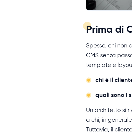
Prima di 
Spesso, chi non c
CMS senza passar
template e layout
chi è il clien
quali sono i 
Un architetto si r
a chi, in general
Tuttavia, il clie