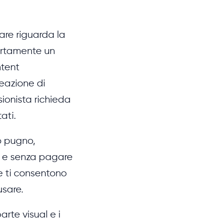
are riguarda la
Certamente un
ntent
eazione di
sionista richieda
ati.
uo pugno,
e, e senza pagare
he ti consentono
usare.
arte visual e i