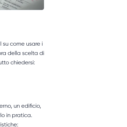
l su come usare i
a della scelta di
tto chiedersi:
erno, un edificio,
o in pratica.
istiche: