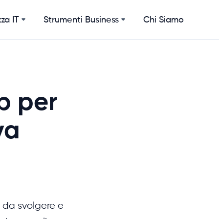
za IT
Strumenti Business
Chi Siamo
b per
va
à da svolgere e