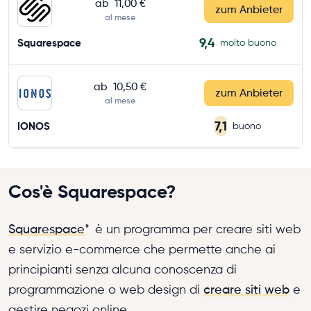
ab
11,00 €
zum Anbieter
al mese
9,4
Squarespace
molto buono
ab
10,50 €
zum Anbieter
al mese
7,1
IONOS
buono
Cos'è Squarespace?
Squarespace
*
è un programma per creare siti web
e servizio e-commerce che permette anche ai
principianti senza alcuna conoscenza di
programmazione o web design di
creare siti web
e
gestire negozi online.