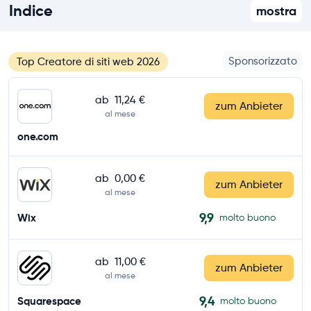
Indice
mostra
Sponsorizzato
Top Creatore di siti web 2026
ab
11,24 €
zum Anbieter
al mese
one.com
ab
0,00 €
zum Anbieter
al mese
9,9
Wix
molto buono
ab
11,00 €
zum Anbieter
al mese
9,4
Squarespace
molto buono