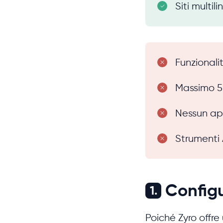
Siti multil
Funzionalit
Massimo 5
Nessun app
Strumenti 
Configu
1.
Poiché Zyro offre 