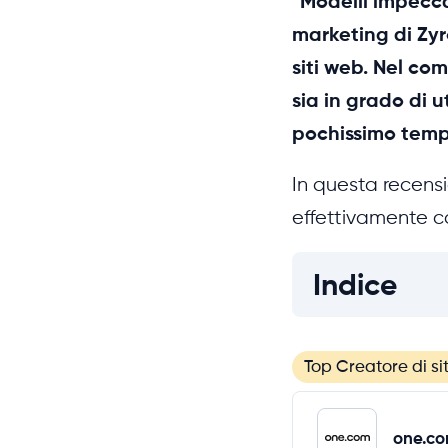
"Modelli impecca
marketing di Zyro
siti web. Nel co
sia in grado di u
pochissimo temp
In questa recens
effettivamente 
Indice
Top Creatore di si
one.c