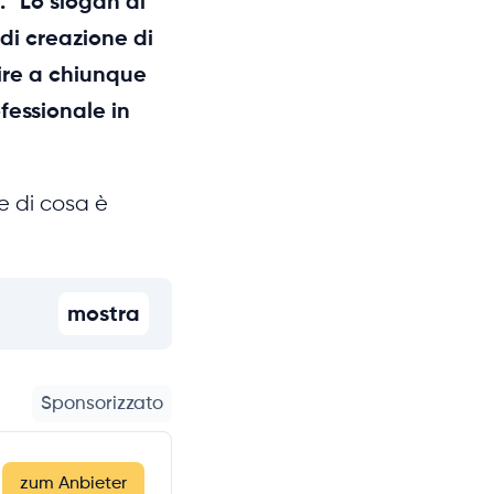
." Lo slogan di
 di creazione di
tire a chiunque
ofessionale in
e di cosa è
mostra
Sponsorizzato
zum Anbieter