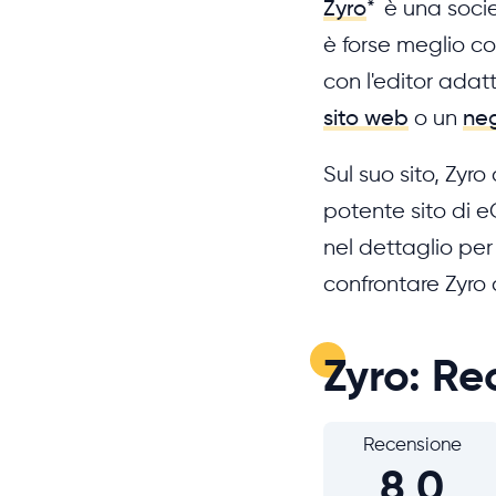
Zyro
*
è una socie
è forse meglio co
con l'editor adatt
sito web
o un
neg
Sul suo sito, Zyr
potente sito di 
nel dettaglio per
confrontare Zyro c
Zyro: Re
Recensione
8,0