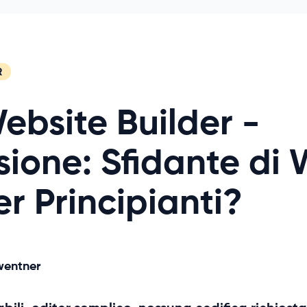
R
ebsite Builder -
ione: Sfidante di 
er Principianti?
wentner