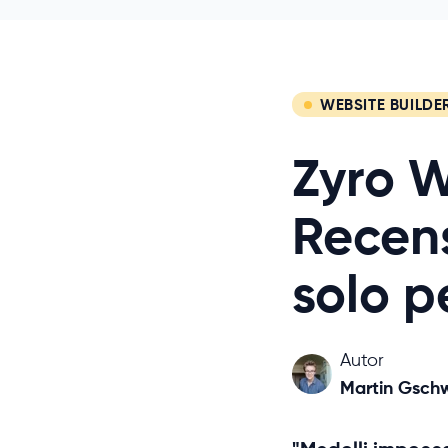
WEBSITE BUILDE
Zyro W
Recens
solo p
Autor
Martin Gsch