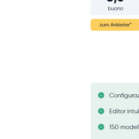
buono
zum Anbieter
*
Configura
Editor intu
150 modelli