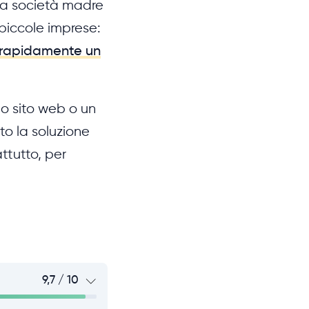
 La società madre
piccole imprese:
 rapidamente un
mo sito web o un
o la soluzione
ttutto, per
9,7 / 10