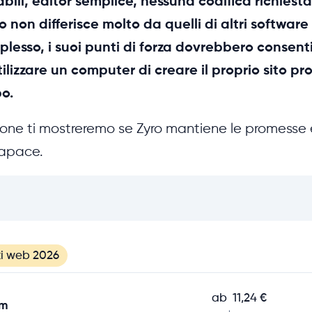
bili, editor semplice, nessuna codifica richiesta
 non differisce molto da quelli di altri software
mplesso, i suoi punti di forza dovrebbero consen
tilizzare un computer di creare il proprio sito pr
o.
ione ti mostreremo se Zyro mantiene le promesse 
capace.
ti web 2026
ab
11,24 €
om