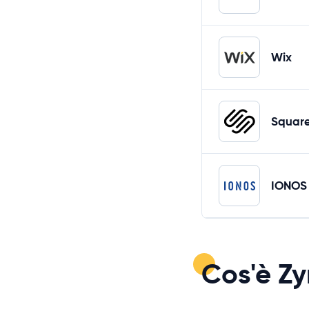
Wix
Squar
IONOS
Cos'è Zy