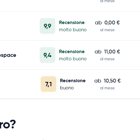
al mese
Recensione
ab
0,00 €
9,9
molto buono
al mese
Recensione
ab
11,00 €
9,4
espace
molto buono
al mese
Recensione
ab
10,50 €
7,1
buono
al mese
ro?