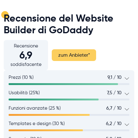
Recensione del Website
Builder di GoDaddy
Recensione
6,9
zum Anbieter
*
soddisfacente
Prezzi (10 %)
9,1 / 10
Usabilità (25%)
7,5 / 10
Funzioni avanzate (25 %)
6,7 / 10
Templates e design (30 %)
6,2 / 10