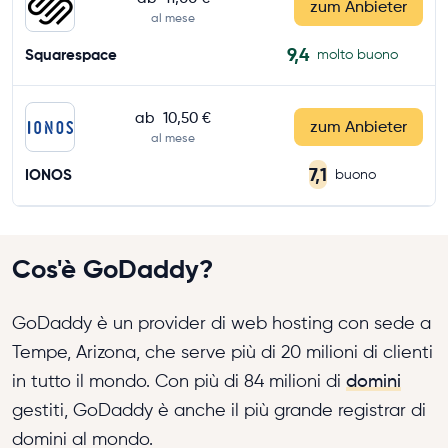
zum Anbieter
al mese
9,4
Squarespace
molto buono
ab
10,50 €
zum Anbieter
al mese
7,1
IONOS
buono
Cos'è GoDaddy?
GoDaddy è un provider di web hosting con sede a
Tempe, Arizona, che serve più di 20 milioni di clienti
in tutto il mondo. Con più di 84 milioni di
domini
gestiti, GoDaddy è anche il più grande registrar di
domini al mondo.