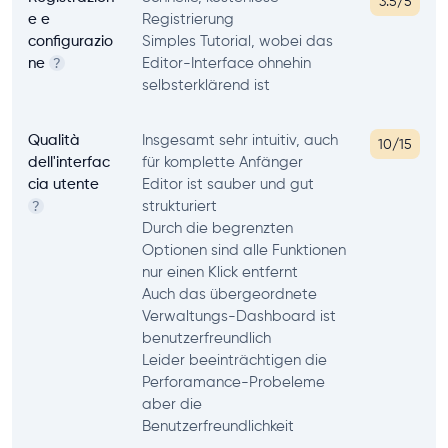
3.5/5
e e
Registrierung
configurazio
Simples Tutorial, wobei das
ne
Editor-Interface ohnehin
?
selbsterklärend ist
Qualità
Insgesamt sehr intuitiv, auch
10/15
dell'interfac
für komplette Anfänger
cia utente
Editor ist sauber und gut
strukturiert
?
Durch die begrenzten
Optionen sind alle Funktionen
nur einen Klick entfernt
Auch das übergeordnete
Verwaltungs-Dashboard ist
benutzerfreundlich
Leider beeinträchtigen die
Perforamance-Probeleme
aber die
Benutzerfreundlichkeit