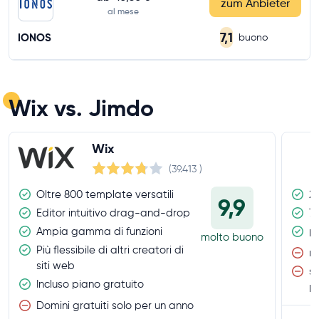
zum Anbieter
al mese
7,1
IONOS
buono
Wix vs. Jimdo
Wix
(39.413
)
Oltre 800 template versatili
2 
9,9
Editor intuitivo drag-and-drop
75
Ampia gamma di funzioni
pi
molto buono
Più flessibile di altri creatori di
n
siti web
sc
Incluso piano gratuito
p
Domini gratuiti solo per un anno