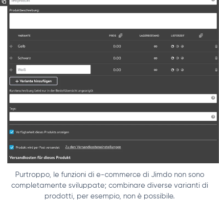
Purtroppo, le funzioni di e-commerce di Jimdo non sono
completamente sviluppate; combinare diverse varianti di
prodotti, per esempio, non è possibile.