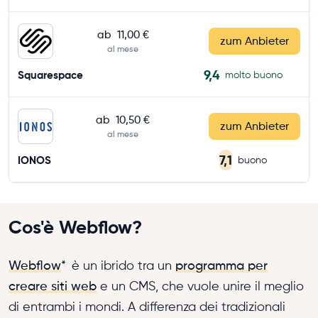
ab
11,00 €
zum Anbieter
al mese
9,4
Squarespace
molto buono
ab
10,50 €
zum Anbieter
al mese
7,1
IONOS
buono
Cos'è Webflow?
Webflow
*
è un ibrido tra un
programma per
creare siti web
e un CMS, che vuole unire il meglio
di entrambi i mondi. A differenza dei tradizionali