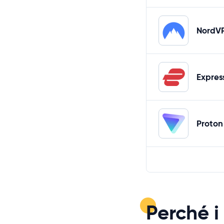
NordV
Expre
Proton
Perché i