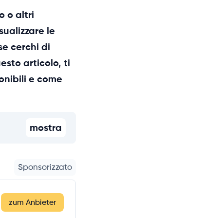
 o altri
sualizzare le
se cerchi di
sto articolo, ti
onibili e come
mostra
Sponsorizzato
zum Anbieter