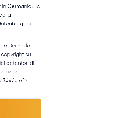
et in Germania. La
della
 Gutenberg ha
a a Berlino la
l copyright su
ei detentori di
ociazione
ikindustrie