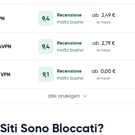
Recensione
ab
3,49 €
9,4
PN
molto buono
al mese
Recensione
ab
2,79 €
9,4
ssVPN
molto buono
al mese
Recensione
ab
0,00 €
9,1
 VPN
molto buono
al mese
alle anzeigen
 Siti Sono Bloccati?