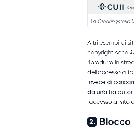
La
Clearingstelle U
Altri esempi di s
copyright sono
k
riprodurre in str
dell'accesso a tali
Invece di caricare
da un'altra autor
l'accesso al sito 
Blocco
2.