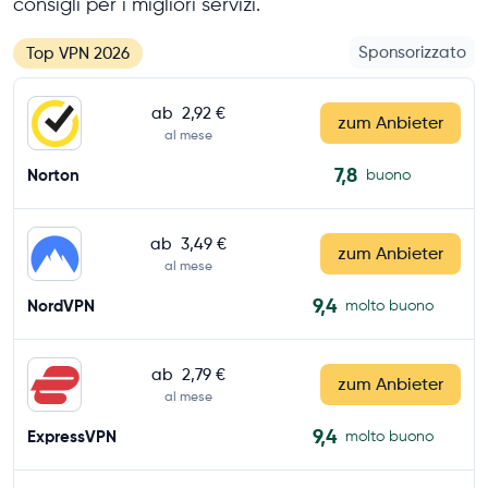
consigli per i migliori servizi.
Sponsorizzato
Top VPN 2026
ab
2,92 €
zum Anbieter
al mese
7,8
Norton
buono
ab
3,49 €
zum Anbieter
al mese
9,4
NordVPN
molto buono
ab
2,79 €
zum Anbieter
al mese
9,4
ExpressVPN
molto buono