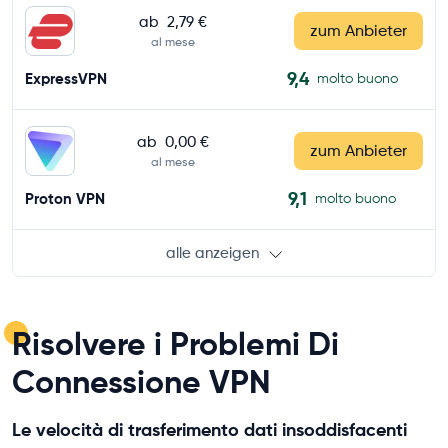
ab
2,79 €
zum Anbieter
al mese
9,4
ExpressVPN
molto buono
ab
0,00 €
zum Anbieter
al mese
9,1
Proton VPN
molto buono
alle anzeigen
Risolvere i Problemi Di
Connessione VPN
Le velocità di trasferimento dati insoddisfacenti