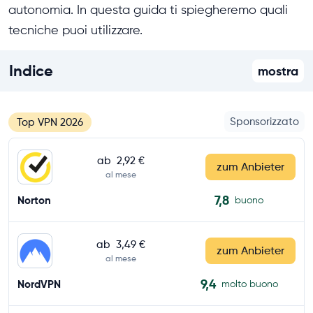
autonomia. In questa guida ti spiegheremo quali
tecniche puoi utilizzare.
Indice
mostra
Sponsorizzato
Top VPN 2026
ab
2,92 €
zum Anbieter
al mese
7,8
Norton
buono
ab
3,49 €
zum Anbieter
al mese
9,4
NordVPN
molto buono