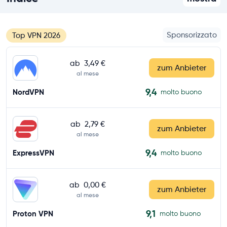
Sponsorizzato
Top VPN 2026
ab
3,49 €
zum Anbieter
al mese
9,4
NordVPN
molto buono
ab
2,79 €
zum Anbieter
al mese
9,4
ExpressVPN
molto buono
ab
0,00 €
zum Anbieter
al mese
9,1
Proton VPN
molto buono