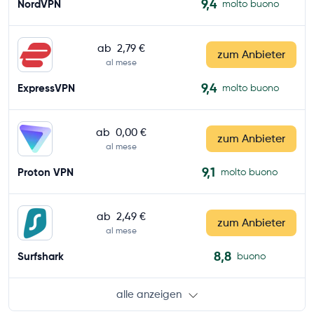
9,4
NordVPN
molto buono
ab
2,79 €
zum Anbieter
al mese
9,4
ExpressVPN
molto buono
ab
0,00 €
zum Anbieter
al mese
9,1
Proton VPN
molto buono
ab
2,49 €
zum Anbieter
al mese
8,8
Surfshark
buono
alle anzeigen