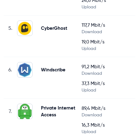
24,6 Mbit/s
Upload
117,7 Mbit/s
5.
CyberGhost
Download
19,0 Mbit/s
Upload
91,2 Mbit/s
6.
Windscribe
Download
37,3 Mbit/s
Upload
Private Internet
89,4 Mbit/s
7.
Access
Download
16,3 Mbit/s
Upload