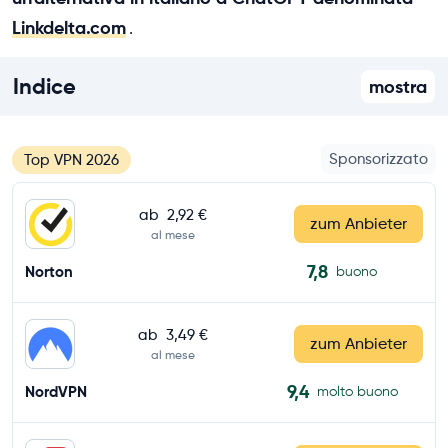
Linkdelta.com
.
Indice
mostra
Sponsorizzato
Top VPN 2026
ab
2,92 €
zum Anbieter
al mese
7,8
Norton
buono
ab
3,49 €
zum Anbieter
al mese
9,4
NordVPN
molto buono