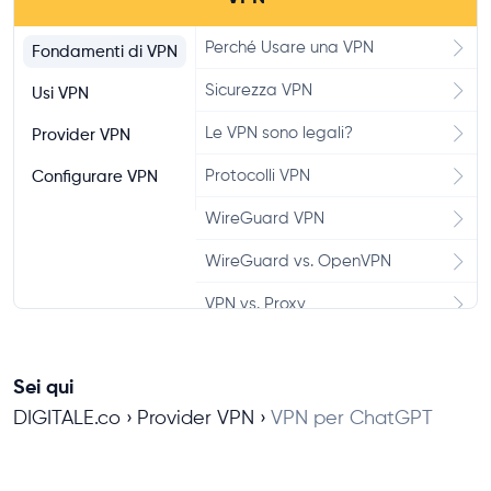
PureVPN Recensione
Perché Usare una VPN
Fondamenti di VPN
Windscribe Recensione
Sicurezza VPN
Usi VPN
Mozilla VPN Recensione
Le VPN sono legali?
Provider VPN
VyprVPN Recensione
Protocolli VPN
Configurare VPN
Hotspot Shield Recensione
WireGuard VPN
Atlas VPN Recensione
WireGuard vs. OpenVPN
IPVanish Recensione
VPN vs. Proxy
Mullvad VPN Recensione
Split Tunneling VPN
VPN Unlimited Recensione
Sei qui
Kill Switch VPN
DIGITALE.co
Provider VPN
VPN per ChatGPT
Bitdefender VPN Recensione
PrivateVPN Recensione