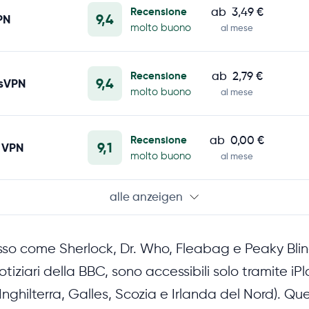
Recensione
ab
3,49 €
9,4
PN
molto buono
al mese
Recensione
ab
2,79 €
9,4
ssVPN
molto buono
al mese
Recensione
ab
0,00 €
9,1
 VPN
molto buono
al mese
alle anzeigen
esso come Sherlock, Dr. Who, Fleabag e Peaky Blin
notiziari della BBC, sono accessibili solo tramite iP
Inghilterra, Galles, Scozia e Irlanda del Nord). Q