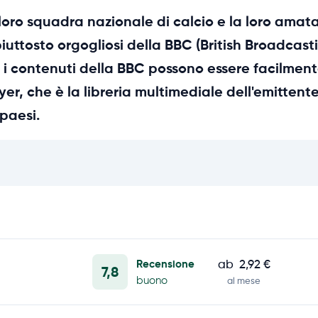
loro squadra nazionale di calcio e la loro amata
piuttosto orgogliosi della BBC (British Broadca
 i contenuti della BBC possono essere facilmente
er, che è la libreria multimediale dell'emittente.
 paesi.
Recensione
ab
2,92 €
7,8
buono
al mese