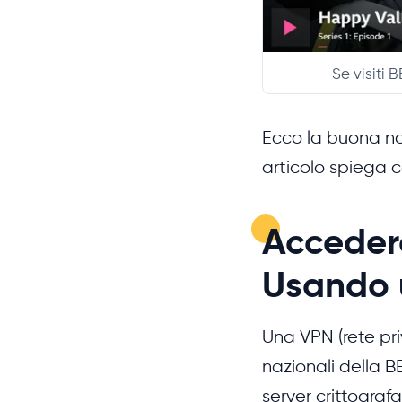
Se visiti 
Ecco la buona not
articolo spiega c
Accedere
Usando 
Una VPN (rete priv
nazionali della 
server crittograf