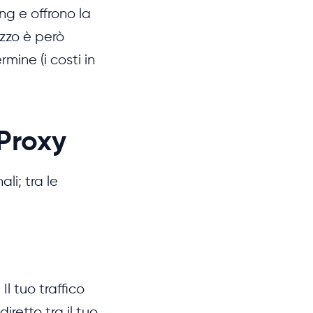
ng e offrono la
ezzo è però
mine (i costi in
 Proxy
li; tra le
Il tuo traffico
iretto tra il tuo