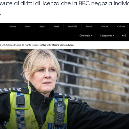
ute ai diritti di licenza che la BBC negozia indi
.