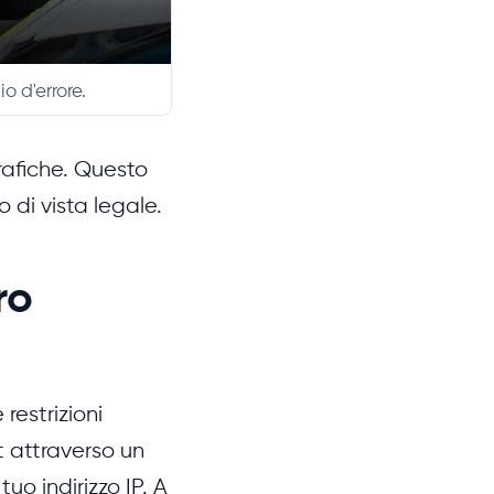
o d'errore.
rafiche. Questo
 di vista legale.
ro
restrizioni
t attraverso un
uo indirizzo IP. A