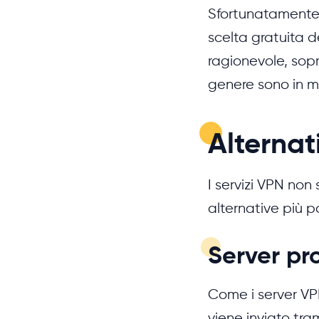
Sfortunatamente, 
scelta gratuita d
ragionevole, sopr
genere sono in me
Alternat
I servizi VPN non 
alternative più 
Server pr
Come i server VP
viene inviato tram