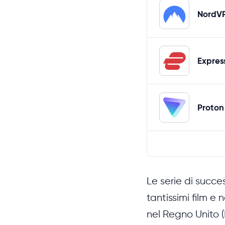
NordV
Expre
Proton
Le serie di succ
tantissimi film e 
nel Regno Unito (