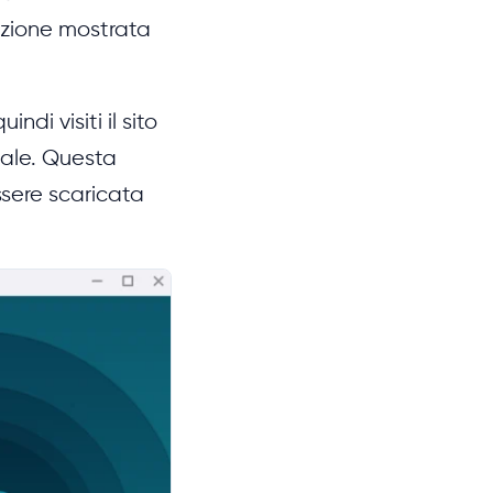
izione mostrata
i visiti il ​​sito
tuale. Questa
ssere scaricata