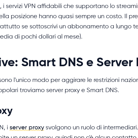
i servizi VPN affidabili che supportano lo streami
ella posizione hanno quasi sempre un costo. Il pr
attutto se sottoscrivi un abbonamento a lungo ter
dia di pochi dollari al mese).
ive: Smart DNS e Server
sono l'unico modo per aggirare le restrizioni naziona
popolari troviamo server proxy e Smart DNS.
oxy
N, i
server proxy
svolgono un ruolo di intermediari. 
ite un server proxy, quindi non c'è alcun contatto d