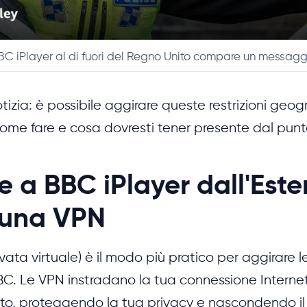
BBC iPlayer al di fuori del Regno Unito compare un messaggi
izia: è possibile aggirare queste restrizioni geog
ome fare e cosa dovresti tener presente dal punto
 a BBC iPlayer dall'Este
una VPN
ata virtuale) è il modo più pratico per aggirare le 
BBC. Le VPN instradano la tua connessione Interne
ato, proteggendo la tua privacy e nascondendo il t