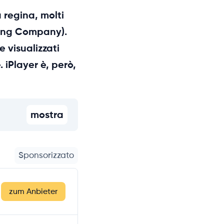
 regina, molti
sting Company).
 visualizzati
 iPlayer è, però,
mostra
Sponsorizzato
zum Anbieter