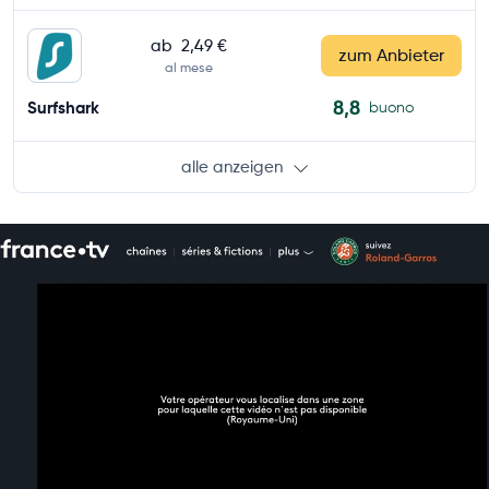
ab
2,49 €
zum Anbieter
al mese
8,8
Surfshark
buono
alle anzeigen