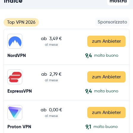
Indice
mostra
Sponsorizzato
Top VPN 2026
ab
3,49 €
zum Anbieter
al mese
9,4
NordVPN
molto buono
ab
2,79 €
zum Anbieter
al mese
9,4
ExpressVPN
molto buono
ab
0,00 €
zum Anbieter
al mese
9,1
Proton VPN
molto buono