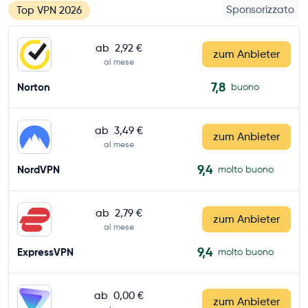
Sponsorizzato
Top VPN 2026
ab
2,92 €
zum Anbieter
al mese
7,8
Norton
buono
ab
3,49 €
zum Anbieter
al mese
9,4
NordVPN
molto buono
ab
2,79 €
zum Anbieter
al mese
9,4
ExpressVPN
molto buono
ab
0,00 €
zum Anbieter