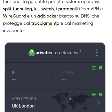
funzionalità garantite per altri sistemi operativi:
split tunneling
,
kill switch
, i
protocolli
OpenVPN e
WireGuard
e un
adblocker
basato su DNS, che
protegge dal
tracciamento
e dal marketing
invadente.