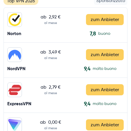
Sponsorizzato
Top VPN 2026
ab
2,92 €
zum Anbieter
al mese
7,8
Norton
buono
ab
3,49 €
zum Anbieter
al mese
9,4
NordVPN
molto buono
ab
2,79 €
zum Anbieter
al mese
9,4
ExpressVPN
molto buono
ab
0,00 €
zum Anbieter
al mese