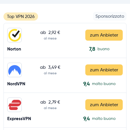
Sponsorizzato
Top VPN 2026
ab
2,92 €
zum Anbieter
al mese
7,8
Norton
buono
ab
3,49 €
zum Anbieter
al mese
9,4
NordVPN
molto buono
ab
2,79 €
zum Anbieter
al mese
9,4
ExpressVPN
molto buono