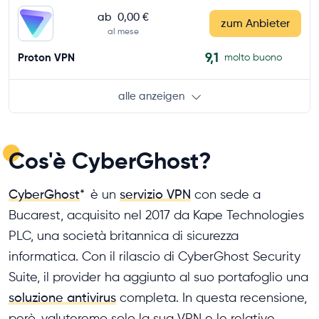
ab
0,00 €
zum Anbieter
al mese
9,1
Proton VPN
molto buono
alle anzeigen
Cos'è CyberGhost?
CyberGhost
*
è un
servizio VPN
con sede a
Bucarest, acquisito nel 2017 da Kape Technologies
PLC, una società britannica di sicurezza
informatica. Con il rilascio di CyberGhost Security
Suite, il provider ha aggiunto al suo portafoglio una
soluzione antivirus
completa. In questa recensione,
però, valuteremo solo la sua VPN e le relative