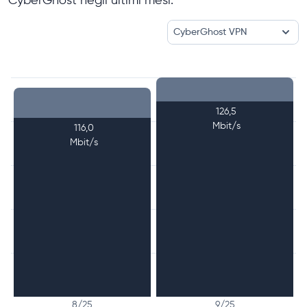
CyberGhost VPN
126,5
Mbit/s
116,0
Mbit/s
8/25
9/25