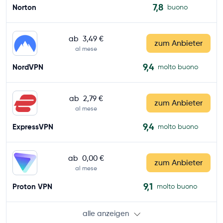
7,8
Norton
buono
ab
3,49 €
zum Anbieter
al mese
9,4
NordVPN
molto buono
ab
2,79 €
zum Anbieter
al mese
9,4
ExpressVPN
molto buono
ab
0,00 €
zum Anbieter
al mese
9,1
Proton VPN
molto buono
alle anzeigen